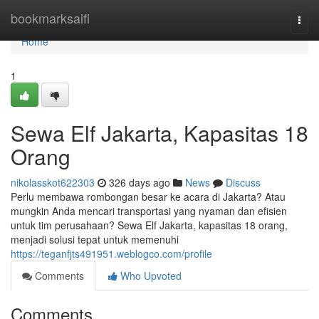
Home
bookmarksaifi
Togg
navi
Home
1
Sewa Elf Jakarta, Kapasitas 18
Orang
nikolasskot622303
326 days ago
News
Discuss
Perlu membawa rombongan besar ke acara di Jakarta? Atau
mungkin Anda mencari transportasi yang nyaman dan efisien
untuk tim perusahaan? Sewa Elf Jakarta, kapasitas 18 orang,
menjadi solusi tepat untuk memenuhi
https://teganfjts491951.weblogco.com/profile
Comments
Who Upvoted
Comments