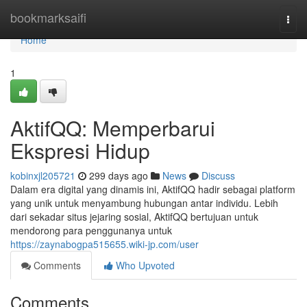
Home
bookmarksaifi
Togg
navi
Home
1
AktifQQ: Memperbarui
Ekspresi Hidup
kobinxjl205721
299 days ago
News
Discuss
Dalam era digital yang dinamis ini, AktifQQ hadir sebagai platform
yang unik untuk menyambung hubungan antar individu. Lebih
dari sekadar situs jejaring sosial, AktifQQ bertujuan untuk
mendorong para penggunanya untuk
https://zaynabogpa515655.wiki-jp.com/user
Comments
Who Upvoted
Comments