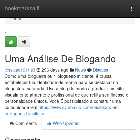
Home
bookmarksaifi
Togg
navi
Home
1
Uma Análise De Blogando
jessicac161rfs3
296 days ago
News
Discuss
Como uma blogueira ou 1 blogueiro iniciante, é crucial
estabelecer tua identidade de marca para se destacar na
blogosfera saturada. Use a blog de modo a produzir um site
visualmente atraente e profissional de que reflita seu finesse e
personalidade únicos. Você É possibilitado a construir uma
comunidade leal
https://www.symbaloo.com/mix/blogs-em-
portugues-brasileiro
Comments
Who Upvoted
Comments