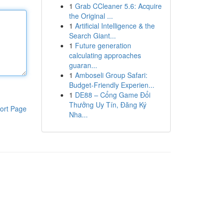
1
Grab CCleaner 5.6: Acquire
the Original ...
1
Artificial Intelligence & the
Search Giant...
1
Future generation
calculating approaches
guaran...
1
Amboseli Group Safari:
Budget-Friendly Experien...
1
DE88 – Cổng Game Đổi
Thưởng Uy Tín, Đăng Ký
ort Page
Nha...