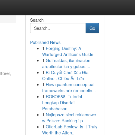
Search
Go
Published News
1
Forging Destiny: A
Warforged Artificer's Guide
1
Guirnaldas, iluminacion
arquitectonica y gobos:...
1
Bí Quyết Chơi Xóc Đĩa
türel,
Online : Chiêu Ăn Lớn
1
How quantum conceptual
frameworks are remodelin...
1
ROKOK88: Tutorial
Lengkap Disertai
Pembahasan ...
1
Najlepsze sieci reklamowe
w Polsce: Ranking i p...
1
OfferLab Review: Is It Truly
Worth the Atten...