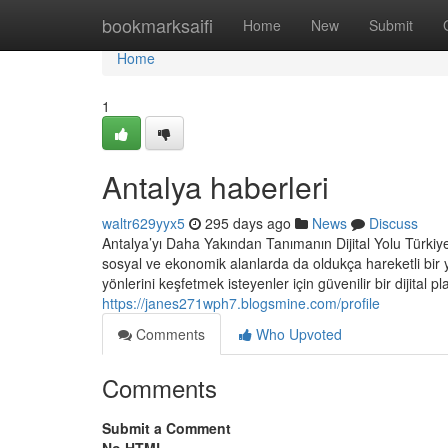
Home
bookmarksaifi
Home
New
Submit
Home
1
Antalya haberleri
waltr629yyx5
295 days ago
News
Discuss
Antalya’yı Daha Yakından Tanımanın Dijital Yolu Türkiye
sosyal ve ekonomik alanlarda da oldukça hareketli bir y
yönlerini keşfetmek isteyenler için güvenilir bir dijital 
https://janes271wph7.blogsmine.com/profile
Comments
Who Upvoted
Comments
Submit a Comment