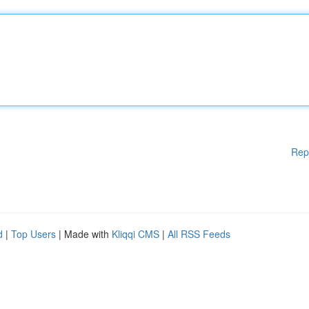
Rep
d
|
Top Users
| Made with
Kliqqi CMS
|
All RSS Feeds