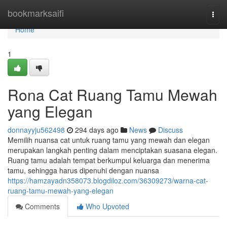
Home
bookmarksaifi
Togg
navi
Home
1
Rona Cat Ruang Tamu Mewah
yang Elegan
donnayyju562498
294 days ago
News
Discuss
Memilih nuansa cat untuk ruang tamu yang mewah dan elegan
merupakan langkah penting dalam menciptakan suasana elegan.
Ruang tamu adalah tempat berkumpul keluarga dan menerima
tamu, sehingga harus dipenuhi dengan nuansa
https://hamzayadn358073.blogdiloz.com/36309273/warna-cat-
ruang-tamu-mewah-yang-elegan
Comments
Who Upvoted