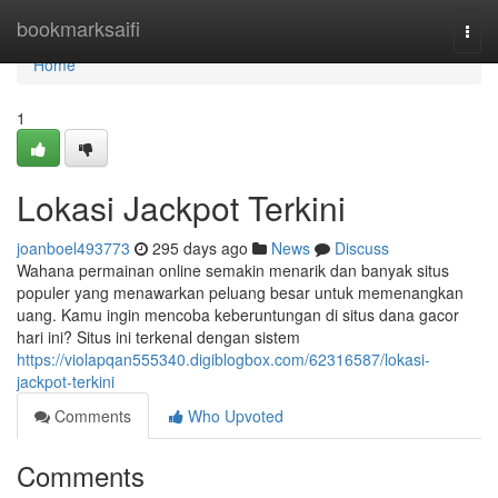
Home
bookmarksaifi
Togg
navi
Home
1
Lokasi Jackpot Terkini
joanboel493773
295 days ago
News
Discuss
Wahana permainan online semakin menarik dan banyak situs
populer yang menawarkan peluang besar untuk memenangkan
uang. Kamu ingin mencoba keberuntungan di situs dana gacor
hari ini? Situs ini terkenal dengan sistem
https://violapqan555340.digiblogbox.com/62316587/lokasi-
jackpot-terkini
Comments
Who Upvoted
Comments