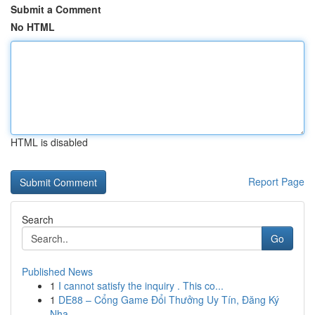
Submit a Comment
No HTML
HTML is disabled
Report Page
Search
Go
Published News
1
I cannot satisfy the inquiry . This co...
1
DE88 – Cổng Game Đổi Thưởng Uy Tín, Đăng Ký
Nha...