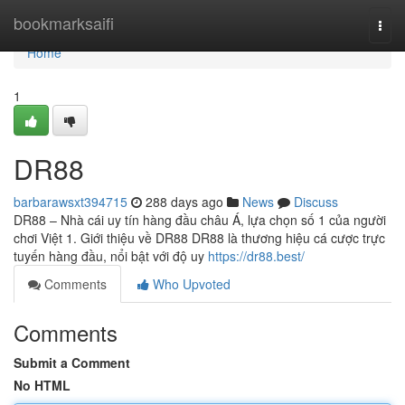
Home
bookmarksaifi
Togg
navi
Home
1
DR88
barbarawsxt394715
288 days ago
News
Discuss
DR88 – Nhà cái uy tín hàng đầu châu Á, lựa chọn số 1 của người
chơi Việt 1. Giới thiệu về DR88 DR88 là thương hiệu cá cược trực
tuyến hàng đầu, nổi bật với độ uy
https://dr88.best/
Comments
Who Upvoted
Comments
Submit a Comment
No HTML