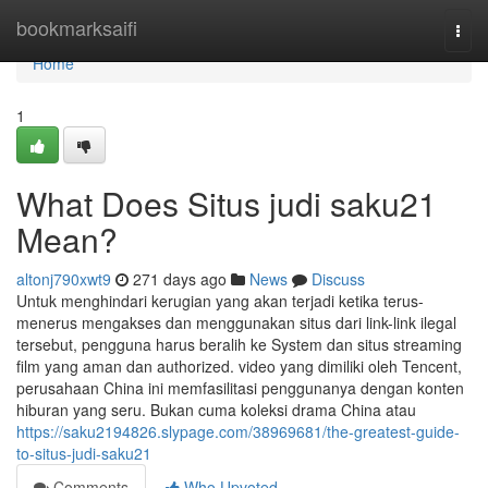
Home
bookmarksaifi
Togg
navi
Home
1
What Does Situs judi saku21
Mean?
altonj790xwt9
271 days ago
News
Discuss
Untuk menghindari kerugian yang akan terjadi ketika terus-
menerus mengakses dan menggunakan situs dari link-link ilegal
tersebut, pengguna harus beralih ke System dan situs streaming
film yang aman dan authorized. video yang dimiliki oleh Tencent,
perusahaan China ini memfasilitasi penggunanya dengan konten
hiburan yang seru. Bukan cuma koleksi drama China atau
https://saku2194826.slypage.com/38969681/the-greatest-guide-
to-situs-judi-saku21
Comments
Who Upvoted