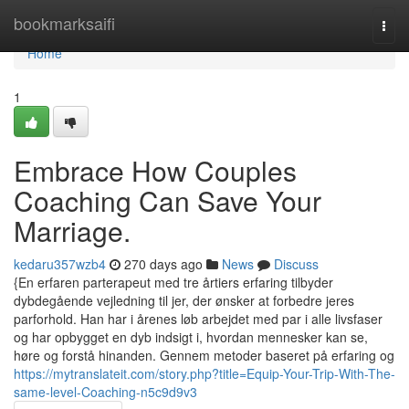
Home
bookmarksaifi
Togg
navi
Home
1
Embrace How Couples
Coaching Can Save Your
Marriage.
kedaru357wzb4
270 days ago
News
Discuss
{En erfaren parterapeut med tre årtiers erfaring tilbyder
dybdegående vejledning til jer, der ønsker at forbedre jeres
parforhold. Han har i årenes løb arbejdet med par i alle livsfaser
og har opbygget en dyb indsigt i, hvordan mennesker kan se,
høre og forstå hinanden. Gennem metoder baseret på erfaring og
https://mytranslateit.com/story.php?title=Equip-Your-Trip-With-The-
same-level-Coaching-n5c9d9v3