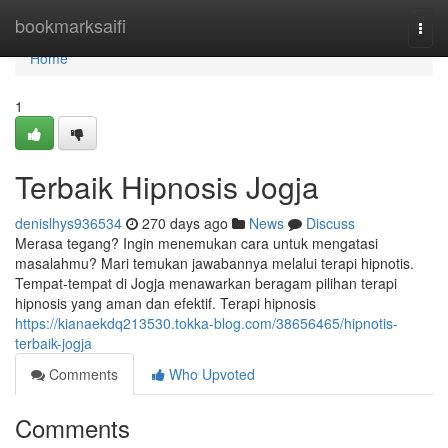
Home
bookmarksaifi
Togg
navi
Home
1
Terbaik Hipnosis Jogja
denislhys936534
270 days ago
News
Discuss
Merasa tegang? Ingin menemukan cara untuk mengatasi
masalahmu? Mari temukan jawabannya melalui terapi hipnotis.
Tempat-tempat di Jogja menawarkan beragam pilihan terapi
hipnosis yang aman dan efektif. Terapi hipnosis
https://kianaekdq213530.tokka-blog.com/38656465/hipnotis-
terbaik-jogja
Comments
Who Upvoted
Comments