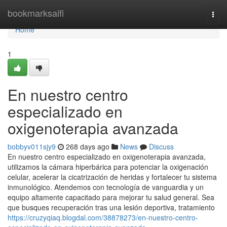
Home
bookmarksaifi
Togg
navi
Home
1
En nuestro centro
especializado en
oxigenoterapia avanzada
bobbyv011sjy9
268 days ago
News
Discuss
En nuestro centro especializado en oxigenoterapia avanzada,
utilizamos la cámara hiperbárica para potenciar la oxigenación
celular, acelerar la cicatrización de heridas y fortalecer tu sistema
inmunológico. Atendemos con tecnología de vanguardia y un
equipo altamente capacitado para mejorar tu salud general. Sea
que busques recuperación tras una lesión deportiva, tratamiento
https://cruzyqiaq.blogdal.com/38878273/en-nuestro-centro-