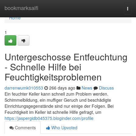
Home
bookmarksaifi
Togg
navi
Home
1
Untergeschosse Entfeuchtung
- Schnelle Hilfe bei
Feuchtigkeitsproblemen
darrenwumk010553
266 days ago
News
Discuss
Ein feuchter Keller kann schnell zum Problem werden.
Schimmelbildung, ein muffiger Geruch und beschädigte
Einrichtungsgegenstände sind nur einige der Folgen. Bei
Feuchtigkeit im Keller ist schnelle Hilfe gefragt, um
https://jaspergidb045375.bloginder.com/profile
Comments
Who Upvoted