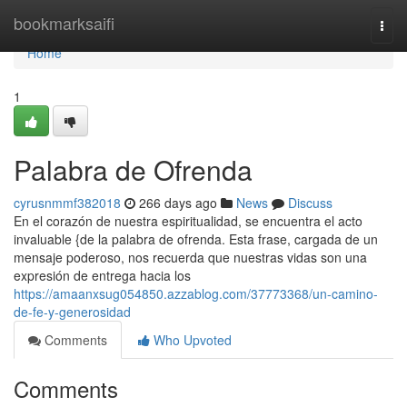
Home
bookmarksaifi
Togg
navi
Home
1
Palabra de Ofrenda
cyrusnmmf382018
266 days ago
News
Discuss
En el corazón de nuestra espiritualidad, se encuentra el acto
invaluable {de la palabra de ofrenda. Esta frase, cargada de un
mensaje poderoso, nos recuerda que nuestras vidas son una
expresión de entrega hacia los
https://amaanxsug054850.azzablog.com/37773368/un-camino-
de-fe-y-generosidad
Comments
Who Upvoted
Comments