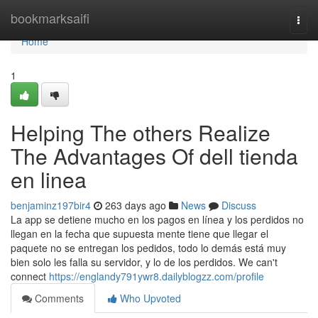
Home
bookmarksaifi
Togg
navi
Home
1
Helping The others Realize
The Advantages Of dell tienda
en linea
benjaminz197bir4
263 days ago
News
Discuss
La app se detiene mucho en los pagos en línea y los perdidos no
llegan en la fecha que supuesta mente tiene que llegar el
paquete no se entregan los pedidos, todo lo demás está muy
bien solo les falla su servidor, y lo de los perdidos. We can't
connect
https://englandy791ywr8.dailyblogzz.com/profile
Comments
Who Upvoted