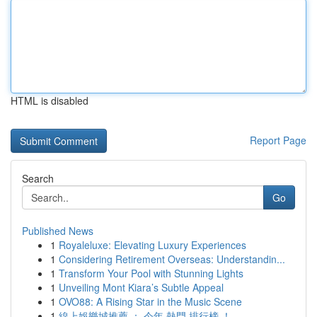
HTML is disabled
Report Page
Search
Go
Published News
1
Royaleluxe: Elevating Luxury Experiences
1
Considering Retirement Overseas: Understandin...
1
Transform Your Pool with Stunning Lights
1
Unveiling Mont Kiara’s Subtle Appeal
1
OVO88: A Rising Star in the Music Scene
1
線上娛樂城推薦 ： 今年 熱門 排行榜 ！