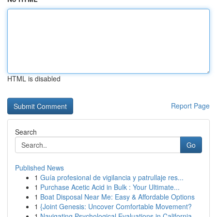
HTML is disabled
Report Page
Search
Go
Published News
1
Guía profesional de vigilancia y patrullaje res...
1
Purchase Acetic Acid in Bulk : Your Ultimate...
1
Boat Disposal Near Me: Easy & Affordable Options
1
{Joint Genesis: Uncover Comfortable Movement?
1
Navigating Psychological Evaluations in California