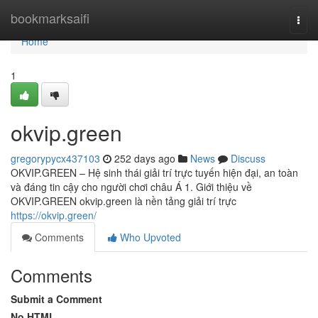
Home
bookmarksaifi
Togg
navi
Home
1
okvip.green
gregorypycx437103
252 days ago
News
Discuss
OKVIP.GREEN – Hệ sinh thái giải trí trực tuyến hiện đại, an toàn
và đáng tin cậy cho người chơi châu Á 1. Giới thiệu về
OKVIP.GREEN okvip.green là nền tảng giải trí trực
https://okvip.green/
Comments
Who Upvoted
Comments
Submit a Comment
No HTML