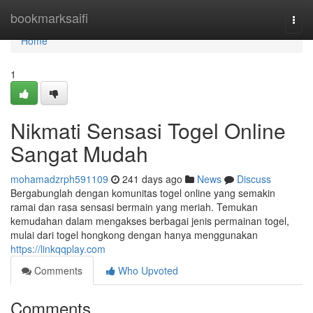
Home
bookmarksaifi
Togg
navi
Home
1
Nikmati Sensasi Togel Online
Sangat Mudah
mohamadzrph591109
241 days ago
News
Discuss
Bergabunglah dengan komunitas togel online yang semakin
ramai dan rasa sensasi bermain yang meriah. Temukan
kemudahan dalam mengakses berbagai jenis permainan togel,
mulai dari togel hongkong dengan hanya menggunakan
https://linkqqplay.com
Comments
Who Upvoted
Comments