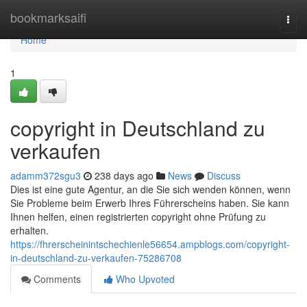
Home
bookmarksaifi
Togg
navi
Home
1
copyright in Deutschland zu
verkaufen
adamm372sgu3
238 days ago
News
Discuss
Dies ist eine gute Agentur, an die Sie sich wenden können, wenn
Sie Probleme beim Erwerb Ihres Führerscheins haben. Sie kann
Ihnen helfen, einen registrierten copyright ohne Prüfung zu
erhalten.
https://fhrerscheinintschechienle56654.ampblogs.com/copyright-
in-deutschland-zu-verkaufen-75286708
Comments
Who Upvoted