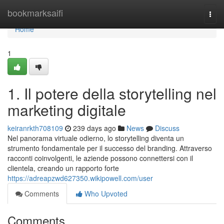
Home
bookmarksaifi
Togg
navi
Home
1
1. Il potere della storytelling nel
marketing digitale
keiranrkth708109
239 days ago
News
Discuss
Nel panorama virtuale odierno, lo storytelling diventa un
strumento fondamentale per il successo del branding. Attraverso
racconti coinvolgenti, le aziende possono connettersi con il
clientela, creando un rapporto forte
https://adreapzwd627350.wikipowell.com/user
Comments
Who Upvoted
Comments