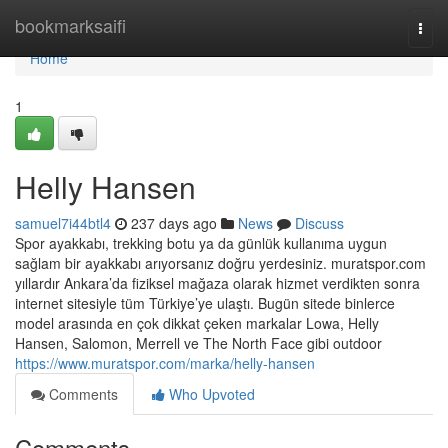
Home
bookmarksaifi
Togg
navi
Home
1
Helly Hansen
samuel7i44btl4
237 days ago
News
Discuss
Spor ayakkabı, trekking botu ya da günlük kullanıma uygun
sağlam bir ayakkabı arıyorsanız doğru yerdesiniz. muratspor.com
yıllardır Ankara’da fiziksel mağaza olarak hizmet verdikten sonra
internet sitesiyle tüm Türkiye’ye ulaştı. Bugün sitede binlerce
model arasında en çok dikkat çeken markalar Lowa, Helly
Hansen, Salomon, Merrell ve The North Face gibi outdoor
https://www.muratspor.com/marka/helly-hansen
Comments
Who Upvoted
Comments