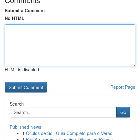
Submit a Comment
No HTML
HTML is disabled
Report Page
Search
Go
Published News
1
Óculos de Sol: Guia Completo para o Verão
1
Bay Area Home Cleaning: Gleaming Rooms