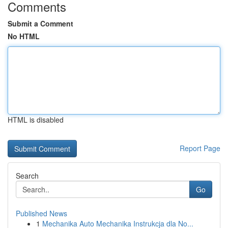
Comments
Submit a Comment
No HTML
HTML is disabled
Report Page
Search
Go
Published News
1
Mechanika Auto Mechanika Instrukcja dla No...