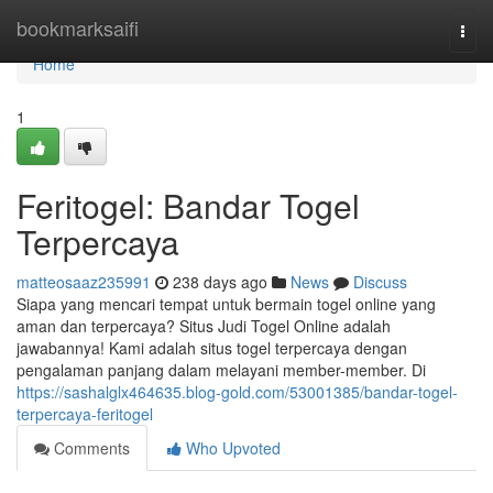
Home
bookmarksaifi
Togg
navi
Home
1
Feritogel: Bandar Togel
Terpercaya
matteosaaz235991
238 days ago
News
Discuss
Siapa yang mencari tempat untuk bermain togel online yang
aman dan terpercaya? Situs Judi Togel Online adalah
jawabannya! Kami adalah situs togel terpercaya dengan
pengalaman panjang dalam melayani member-member. Di
https://sashalglx464635.blog-gold.com/53001385/bandar-togel-
terpercaya-feritogel
Comments
Who Upvoted