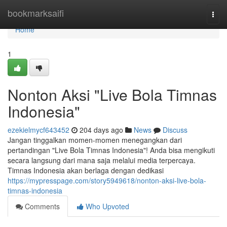
Home
bookmarksaifi
Togg
navi
Home
1
Nonton Aksi "Live Bola Timnas
Indonesia"
ezekielmycf643452
204 days ago
News
Discuss
Jangan tinggalkan momen-momen menegangkan dari
pertandingan "Live Bola Timnas Indonesia"! Anda bisa mengikuti
secara langsung dari mana saja melalui media terpercaya.
Timnas Indonesia akan berlaga dengan dedikasi
https://mypresspage.com/story5949618/nonton-aksi-live-bola-
timnas-indonesia
Comments
Who Upvoted