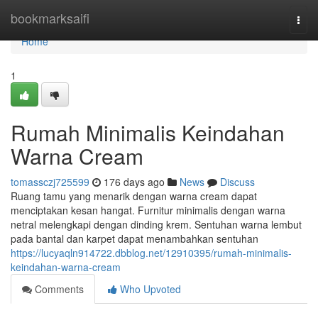
Home
bookmarksaifi
Togg
navi
Home
1
Rumah Minimalis Keindahan
Warna Cream
tomassczj725599
176 days ago
News
Discuss
Ruang tamu yang menarik dengan warna cream dapat
menciptakan kesan hangat. Furnitur minimalis dengan warna
netral melengkapi dengan dinding krem. Sentuhan warna lembut
pada bantal dan karpet dapat menambahkan sentuhan
https://lucyaqln914722.dbblog.net/12910395/rumah-minimalis-
keindahan-warna-cream
Comments
Who Upvoted