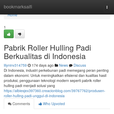
Home
bookmarksaifi
Togg
navi
Home
1
Pabrik Roller Hulling Padi
Berkualitas di Indonesia
lilyninv314759
174 days ago
News
Discuss
Di Indonesia, industri perkebunan padi memegang peran penting
dalam ekonomi. Untuk meningkatkan efisiensi dan kualitas hasil
produksi, penggunaan teknologi modern seperti pabrik roller
hulling padi menjadi solusi yang
https://albiesjex397360.creacionblog.com/39767762/produsen-
roller-hulling-padi-unggul-di-indonesia
Comments
Who Upvoted