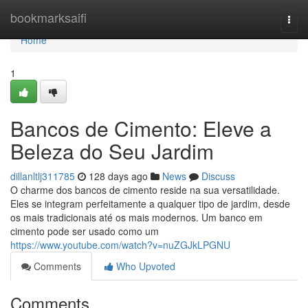
Home
bookmarksaifi
Togg
navi
Home
1
Bancos de Cimento: Eleve a
Beleza do Seu Jardim
dillanltlj311785
128 days ago
News
Discuss
O charme dos bancos de cimento reside na sua versatilidade.
Eles se integram perfeitamente a qualquer tipo de jardim, desde
os mais tradicionais até os mais modernos. Um banco em
cimento pode ser usado como um
https://www.youtube.com/watch?v=nuZGJkLPGNU
Comments
Who Upvoted
Comments