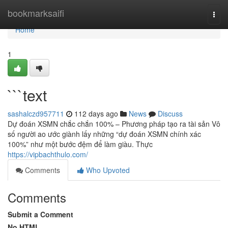
Home
bookmarksaifi
Togg
navi
Home
1
```text
sashalczd957711
112 days ago
News
Discuss
Dự đoán XSMN chắc chắn 100% – Phương pháp tạo ra tài sản Vô
số người ao ước giành lấy những “dự đoán XSMN chính xác
100%” như một bước đệm để làm giàu. Thực
https://vipbachthulo.com/
Comments
Who Upvoted
Comments
Submit a Comment
No HTML