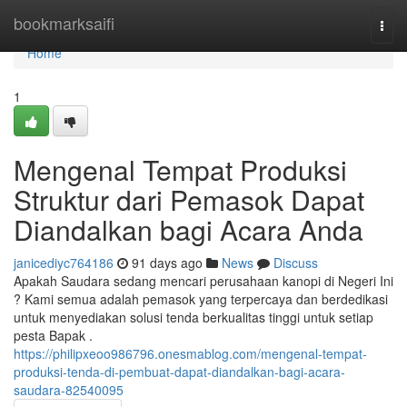
Home
bookmarksaifi
Togg
navi
Home
1
Mengenal Tempat Produksi
Struktur dari Pemasok Dapat
Diandalkan bagi Acara Anda
janicediyc764186
91 days ago
News
Discuss
Apakah Saudara sedang mencari perusahaan kanopi di Negeri Ini
? Kami semua adalah pemasok yang terpercaya dan berdedikasi
untuk menyediakan solusi tenda berkualitas tinggi untuk setiap
pesta Bapak .
https://philipxeoo986796.onesmablog.com/mengenal-tempat-
produksi-tenda-di-pembuat-dapat-diandalkan-bagi-acara-
saudara-82540095