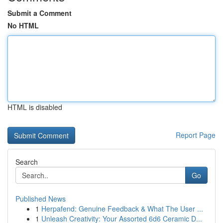
Submit a Comment
No HTML
HTML is disabled
Report Page
Search
Go
Published News
1
Herpafend: Genuine Feedback & What The User ...
1
Unleash Creativity: Your Assorted 6d6 Ceramic D...