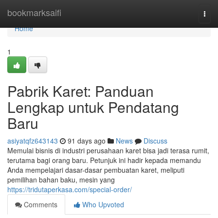
Home
bookmarksaifi
Togg
navi
Home
1
Pabrik Karet: Panduan
Lengkap untuk Pendatang
Baru
asiyatqfz643143
91 days ago
News
Discuss
Memulai bisnis di industri perusahaan karet bisa jadi terasa rumit,
terutama bagi orang baru. Petunjuk ini hadir kepada memandu
Anda mempelajari dasar-dasar pembuatan karet, meliputi
pemilihan bahan baku, mesin yang
https://tridutaperkasa.com/special-order/
Comments
Who Upvoted