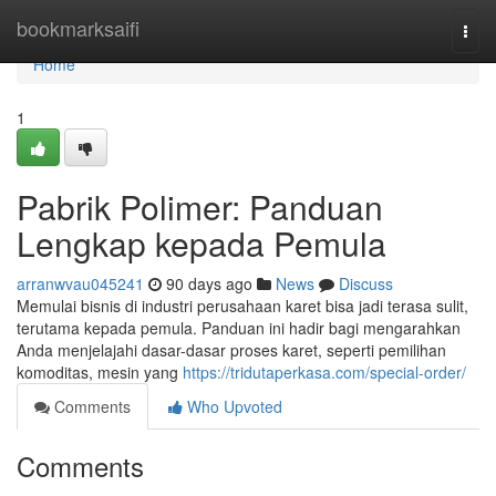
Home
bookmarksaifi
Togg
navi
Home
1
Pabrik Polimer: Panduan
Lengkap kepada Pemula
arranwvau045241
90 days ago
News
Discuss
Memulai bisnis di industri perusahaan karet bisa jadi terasa sulit,
terutama kepada pemula. Panduan ini hadir bagi mengarahkan
Anda menjelajahi dasar-dasar proses karet, seperti pemilihan
komoditas, mesin yang
https://tridutaperkasa.com/special-order/
Comments
Who Upvoted
Comments