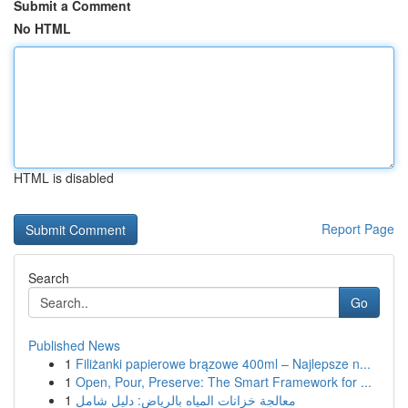
Submit a Comment
No HTML
HTML is disabled
Report Page
Search
Go
Published News
1
Filiżanki papierowe brązowe 400ml – Najlepsze n...
1
Open, Pour, Preserve: The Smart Framework for ...
1
معالجة خزانات المياه بالرياض: دليل شامل