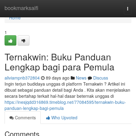
Home
bookmarksaifi
Togg
navi
Home
1
Ternakwin: Buku Panduan
Lengkap bagi para Pemula
aliviampnb372804
89 days ago
News
Discuss
Ingin terjun budidaya unggas di platform Ternakwin ? Artikel ini
dibuat sebagai panduan detail bagi Anda . Kita akan menjelaskan
secara bertahap terkait hal-hal dasar beternak unggas di
https://inesjqdd316869.timeblog.net/77084595/ternakwin-buku-
panduan-lengkap-bagi-pemula
Comments
Who Upvoted
Comments