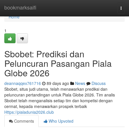
Home
bookmarksaifi
Togg
navi
Home
1
Sbobet: Prediksi dan
Peluncuran Pasangan Piala
Globe 2026
deannaqqex761716
89 days ago
News
Discuss
Sbobet, situs judi utama, telah menawarkan prediksi dan
peluncuran pertandingan untuk Piala Globe 2026. Tim analis
Sbobet telah menganalisis setiap tim dan kompetisi dengan
cermat, kepada menawarkan prospek terbaik
Https://pialadunia2026.club
Comments
Who Upvoted