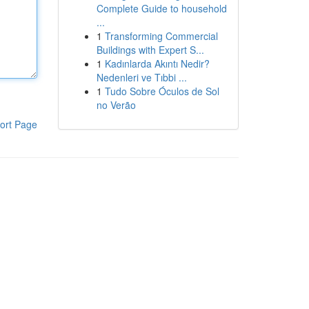
Complete Guide to household
...
1
Transforming Commercial
Buildings with Expert S...
1
Kadınlarda Akıntı Nedir?
Nedenleri ve Tıbbi ...
1
Tudo Sobre Óculos de Sol
no Verão
ort Page