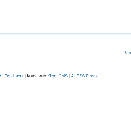
Rep
d
|
Top Users
| Made with
Kliqqi CMS
|
All RSS Feeds