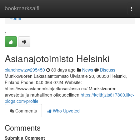
Home
bookmarksaifi
Togg
navi
Home
1
Asianajotoimisto Helsinki
blanchewtzw295450
89 days ago
News
Discuss
Munkkivuoren Lakiasiaintoimisto Ulvilantie 20, 00350 Helsinki,
Finland Phone: 040 364 0724 Website:
https://www.asianomistajarikosasiassa.eu/ Munkkivuoren
arvostettu ja rauhallinen oikeudellinen
https://keithjzts817800.like-
blogs.com/profile
Comments
Who Upvoted
Comments
Submit a Comment