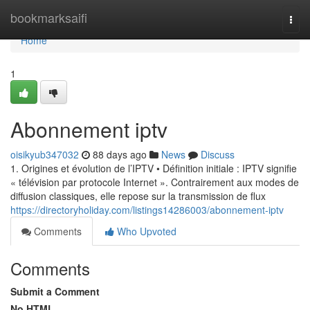
Home
bookmarksaifi
Togg
navi
Home
1
Abonnement iptv
oisikyub347032
88 days ago
News
Discuss
1. Origines et évolution de l’IPTV • Définition initiale : IPTV signifie
« télévision par protocole Internet ». Contrairement aux modes de
diffusion classiques, elle repose sur la transmission de flux
https://directoryholiday.com/listings14286003/abonnement-iptv
Comments
Who Upvoted
Comments
Submit a Comment
No HTML