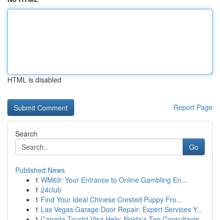
HTML is disabled
Report Page
Search
Go
Published News
1
WM69: Your Entrance to Online Gambling En...
1
24club
1
Find Your Ideal Chinese Crested Puppy Fro...
1
Las Vegas Garage Door Repair: Expert Services Y...
1
Canada Tourist Visa Help: Noida's Top Consultants