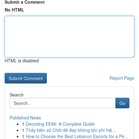
Submit a Comment
No HTML
HTML is disabled
Report Page
Search
Go
Published News
1
Decoding EE88: A Complete Guide
1
Thấy biên số Chốt đề đẹp không tốn phí hiệ...
1
How to Choose the Best Lebanon Escorts for a Pe...