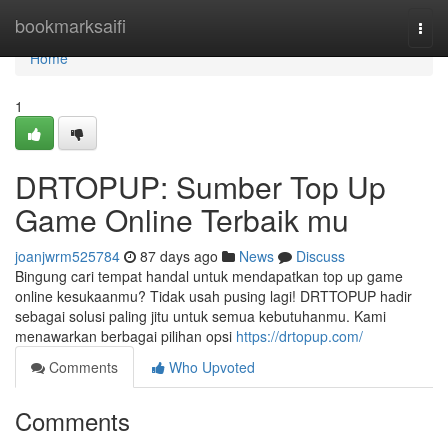
Home
bookmarksaifi
Togg
navi
Home
1
DRTOPUP: Sumber Top Up
Game Online Terbaik mu
joanjwrm525784
87 days ago
News
Discuss
Bingung cari tempat handal untuk mendapatkan top up game
online kesukaanmu? Tidak usah pusing lagi! DRTTOPUP hadir
sebagai solusi paling jitu untuk semua kebutuhanmu. Kami
menawarkan berbagai pilihan opsi
https://drtopup.com/
Comments
Who Upvoted
Comments