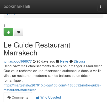
Home
bookmarksaifi
Togg
navi
Home
1
Le Guide Restaurant
Marrakech
tomaspoco966977
90 days ago
News
Discuss
Découvrez mes établissements favoris pour manger à Marrakech.
Que vous recherchiez une réservation authentique dans la vieille
ville , un restaurant moderne sur les balcons ou un décor
romantique ,
https://margiefsbw267015.blogs100.com/41635592/notre-guide-
restaurant-marrakech
Comments
Who Upvoted