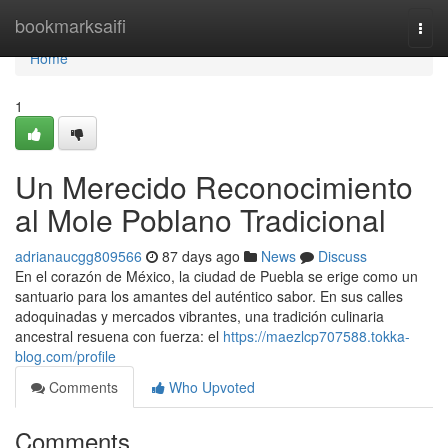
Home
bookmarksaifi
Togg
navi
Home
1
Un Merecido Reconocimiento
al Mole Poblano Tradicional
adrianaucgg809566
87 days ago
News
Discuss
En el corazón de México, la ciudad de Puebla se erige como un
santuario para los amantes del auténtico sabor. En sus calles
adoquinadas y mercados vibrantes, una tradición culinaria
ancestral resuena con fuerza: el
https://maezlcp707588.tokka-
blog.com/profile
Comments
Who Upvoted
Comments