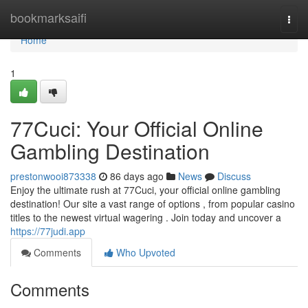
Home
bookmarksaifi
Togg
navi
Home
1
77Cuci: Your Official Online
Gambling Destination
prestonwooi873338
86 days ago
News
Discuss
Enjoy the ultimate rush at 77Cuci, your official online gambling
destination! Our site a vast range of options , from popular casino
titles to the newest virtual wagering . Join today and uncover a
https://77judi.app
Comments
Who Upvoted
Comments