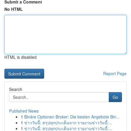
Submit a Comment
No HTML
HTML is disabled
Report Page
Search
Go
Published News
1
Binäre Optionen Broker: Die besten Angebote Bin...
1
ข่าววันนี้: สรุปทุกประเด็นจาก รายงานข่าววันนี้:...
1
ข่าววันนี้: สรุปทุกประเด็นจาก รายงานข่าววันนี้:...