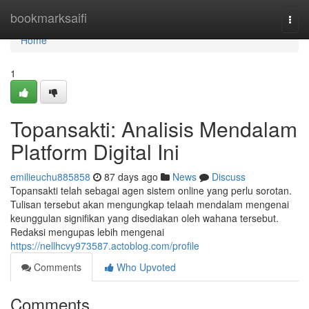
Home
bookmarksaifi
Togg
navi
Home
1
Topansakti: Analisis Mendalam
Platform Digital Ini
emilieuchu885858
87 days ago
News
Discuss
Topansakti telah sebagai agen sistem online yang perlu sorotan.
Tulisan tersebut akan mengungkap telaah mendalam mengenai
keunggulan signifikan yang disediakan oleh wahana tersebut.
Redaksi mengupas lebih mengenai
https://nellhcvy973587.actoblog.com/profile
Comments
Who Upvoted
Comments