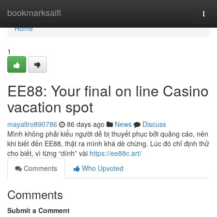
Home
bookmarksaifi
Togg
navi
Home
1
EE88: Your final on line Casino
vacation spot
mayaltro890786
86 days ago
News
Discuss
Mình không phải kiểu người dễ bị thuyết phục bởi quảng cáo, nên
khi biết đến EE88, thật ra mình khá dè chừng. Lúc đó chỉ định thử
cho biết, vì từng “dính” vài
https://ee88c.art/
Comments
Who Upvoted
Comments
Submit a Comment