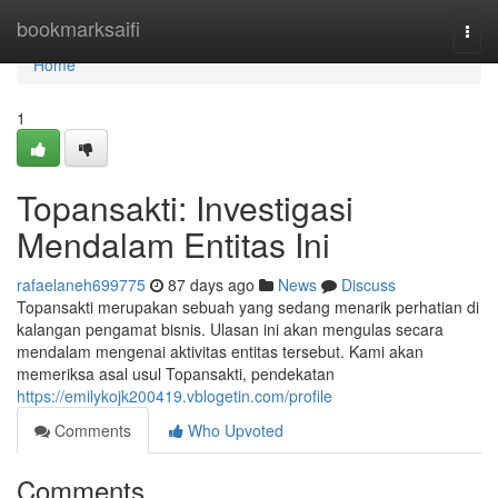
Home
bookmarksaifi
Togg
navi
Home
1
Topansakti: Investigasi
Mendalam Entitas Ini
rafaelaneh699775
87 days ago
News
Discuss
Topansakti merupakan sebuah yang sedang menarik perhatian di
kalangan pengamat bisnis. Ulasan ini akan mengulas secara
mendalam mengenai aktivitas entitas tersebut. Kami akan
memeriksa asal usul Topansakti, pendekatan
https://emilykojk200419.vblogetin.com/profile
Comments
Who Upvoted
Comments