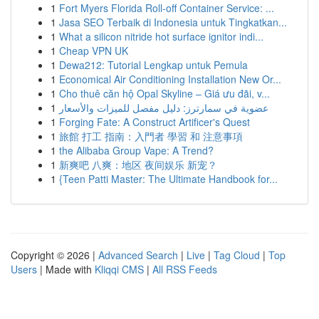
1
Fort Myers Florida Roll-off Container Service: ...
1
Jasa SEO Terbaik di Indonesia untuk Tingkatkan...
1
What a silicon nitride hot surface ignitor indi...
1
Cheap VPN UK
1
Dewa212: Tutorial Lengkap untuk Pemula
1
Economical Air Conditioning Installation New Or...
1
Cho thuê căn hộ Opal Skyline – Giá ưu đãi, v...
1
عضوية في سمارترز: دليل مفصل للميزات والأسعار
1
Forging Fate: A Construct Artificer's Quest
1
旅館 打工 指南：入門者 學習 和 注意事項
1
the Alibaba Group Vape: A Trend?
1
新爽吧 八爽：地区 夜间娱乐 新宠？
1
{Teen Patti Master: The Ultimate Handbook for...
Copyright © 2026 |
Advanced Search
|
Live
|
Tag Cloud
|
Top
Users
| Made with
Kliqqi CMS
|
All RSS Feeds