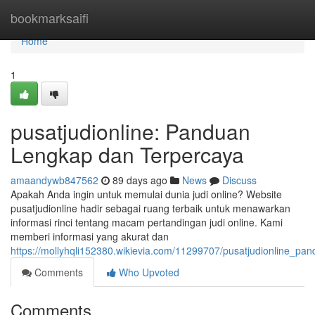
Home
bookmarksaifi
Home
1
pusatjudionline: Panduan
Lengkap dan Terpercaya
amaandywb847562
89 days ago
News
Discuss
Apakah Anda ingin untuk memulai dunia judi online? Website
pusatjudionline hadir sebagai ruang terbaik untuk menawarkan
informasi rinci tentang macam pertandingan judi online. Kami
memberi informasi yang akurat dan
https://mollyhqli152380.wikievia.com/11299707/pusatjudionline_p
Comments
Who Upvoted
Comments