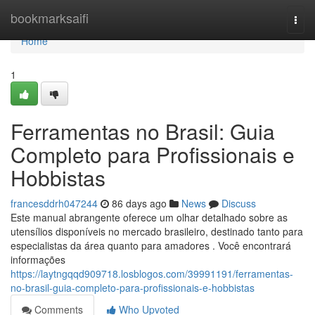
Home
bookmarksaifi
Togg
navi
Home
1
Ferramentas no Brasil: Guia
Completo para Profissionais e
Hobbistas
francesddrh047244
86 days ago
News
Discuss
Este manual abrangente oferece um olhar detalhado sobre as
utensílios disponíveis no mercado brasileiro, destinado tanto para
especialistas da área quanto para amadores . Você encontrará
informações
https://laytngqqd909718.losblogos.com/39991191/ferramentas-
no-brasil-guia-completo-para-profissionais-e-hobbistas
Comments
Who Upvoted