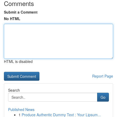
Comments
Submit a Comment
No HTML
HTML is disabled
Report Page
Search
Go
Published News
1
Produce Authentic Dummy Text : Your Lipsum...