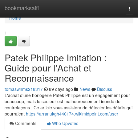
Home
bookmarksaifi
Togg
navi
Home
1
Patek Philippe Imitation :
Guide pour l'Achat et
Reconnaissance
tomaswnms218317
89 days ago
News
Discuss
L'achat d'une horlogerie Patek Philippe est un engagement pour
beaucoup, mais le secteur est malheureusement inondé de
contrefaçons . Ce article vous assistera de détecter les détails qui
pourraient
https://arranukgh446174.wikimidpoint.com/user
Comments
Who Upvoted