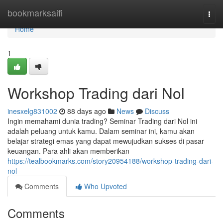
Home
bookmarksaifi
Togg
navi
Home
1
Workshop Trading dari Nol
inesxelg831002
88 days ago
News
Discuss
Ingin memahami dunia trading? Seminar Trading dari Nol ini
adalah peluang untuk kamu. Dalam seminar ini, kamu akan
belajar strategi emas yang dapat mewujudkan sukses di pasar
keuangan. Para ahli akan memberikan
https://tealbookmarks.com/story20954188/workshop-trading-dari-
nol
Comments
Who Upvoted
Comments