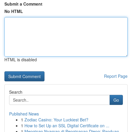
Submit a Comment
No HTML
HTML is disabled
Report Page
Search
Go
Published News
1
Zodiac Casino: Your Luckiest Bet?
1
How to Set Up an SSL Digital Certificate on ...
1
Menginap Nyaman di Penginapan Dieng: Panduan