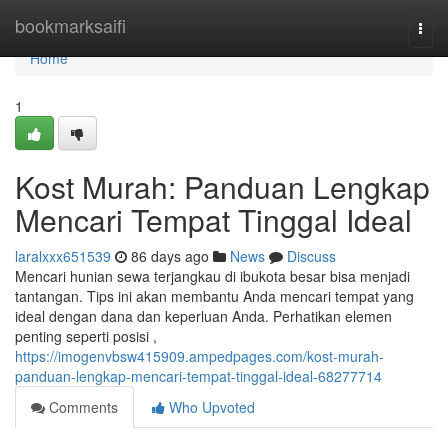
Home
bookmarksaifi
Togg
navi
Home
1
Kost Murah: Panduan Lengkap
Mencari Tempat Tinggal Ideal
laralxxx651539
86 days ago
News
Discuss
Mencari hunian sewa terjangkau di ibukota besar bisa menjadi
tantangan. Tips ini akan membantu Anda mencari tempat yang
ideal dengan dana dan keperluan Anda. Perhatikan elemen
penting seperti posisi ,
https://imogenvbsw415909.ampedpages.com/kost-murah-
panduan-lengkap-mencari-tempat-tinggal-ideal-68277714
Comments
Who Upvoted