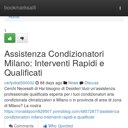
Home
bookmarksaifi
Togg
navi
Home
1
Assistenza Condizionatori
Milano: Interventi Rapidi e
Qualificati
carlyvbat500032
88 days ago
News
Discuss
Cerchi Necessiti di Hai bisogno di Desideri Vuoi un'assistenza
professionale qualificata esperta per i tuoi condizionatori aria
condizionata climatizzatori a Milano o in provincia di area di zona
di Milano? La nostra
https://ronaldqocm829507.yomoblog.com/48572877/assistenza-
condizionatori-milano-interventi-rapidi-e-qualificati
Comments
Who Upvoted