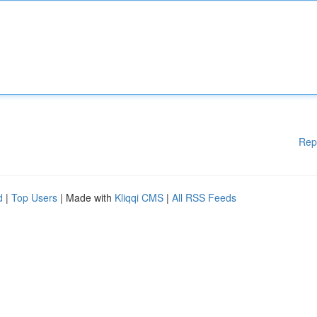
Rep
d
|
Top Users
| Made with
Kliqqi CMS
|
All RSS Feeds