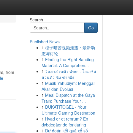
Search
Go
Published News
1
橙子喵酱视频泄露：最新动
态与讨论
1
Finding the Right Banding
Material: A Comprehen...
1
วิลล่าส่วนตัว พัทยา: โอเอซิส
rs, from
ส่วนตัว ริม ชายฝั่ง
de-
1
Musik Yahudiym: Menggali
Akar dan Evolusi
1
Meal Dispatch at the Gaya
Train: Purchase Your ...
1
DUKATITOGEL - Your
Ultimate Gaming Destination
1
Hvad er et renrum? En
dybdegående forklaring
1
Dự đoán kết quả xổ số