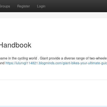
Groups
Register
Login
e Handbook
me in the cycling world . Giant provide a diverse range of two-wheele
 and
https://lulurvgl114821.blogminds.com/giant-bikes-your-ultimate-gui