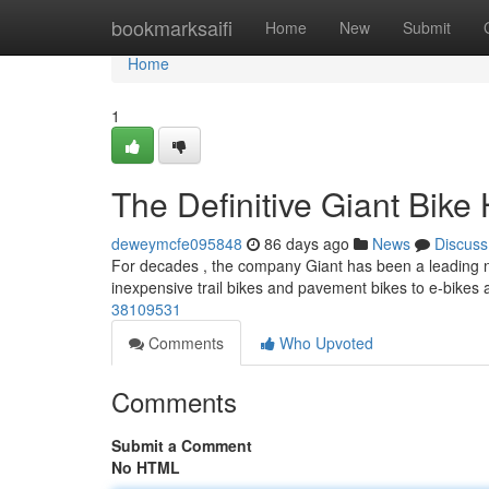
Home
bookmarksaifi
Home
New
Submit
Home
1
The Definitive Giant Bik
deweymcfe095848
86 days ago
News
Discuss
For decades , the company Giant has been a leading na
inexpensive trail bikes and pavement bikes to e-bikes
38109531
Comments
Who Upvoted
Comments
Submit a Comment
No HTML